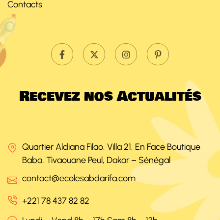
Contacts
R
e
c
e
v
e
z
n
o
s
A
c
t
u
a
l
i
t
é
s
Quartier Aldiana Filao, Villa 21, En Face Boutique
Baba, Tivaouane Peul, Dakar – Sénégal
contact@ecolesabdarifa.com
+221 78 437 82 82