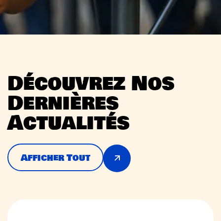
D
é
c
o
u
v
r
e
z
N
o
s
D
e
r
n
i
è
r
e
s
A
c
t
u
a
l
i
t
é
s
Afficher Tout