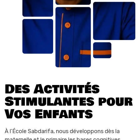
D
e
s
A
c
t
i
v
i
t
é
s
S
t
i
m
u
l
a
n
t
e
s
p
o
u
r
V
o
s
E
n
f
a
n
t
s
À l’École Sabdarifa, nous développons dès la
maternelle et le primaire les bases cognitives,