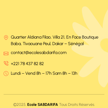
Quartier Aldiana Filao, Villa 21, En Face Boutique
Baba, Tivaouane Peul, Dakar – Sénégal
contact@ecolesabdarifa.com
+221 78 437 82 82
Lundi – Vend 8h – 17h Sam 8h – 13h
©2025,
Ecole SABDARIFA
Tous Droits Réservés.