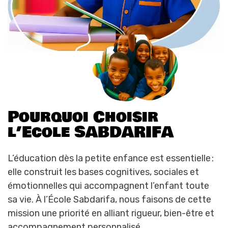
P
o
u
r
q
u
o
i
C
h
o
i
s
i
r
l
’
E
c
o
l
e
S
A
B
D
A
R
I
F
A
L’éducation dès la petite enfance est essentielle :
elle construit les bases cognitives, sociales et
émotionnelles qui accompagnent l’enfant toute
sa vie. À l’École Sabdarifa, nous faisons de cette
mission une priorité en alliant rigueur, bien-être et
accompagnement personnalisé.