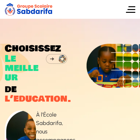
C
h
o
i
s
i
s
s
e
z
L
e
m
e
i
l
l
e
u
r
d
e
l
’
e
d
u
c
a
t
i
o
n
.
À l’École
Sabdarifa,
nous