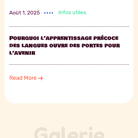
....
Infos utiles
Août 6, 2025
Intégrer le numérique dès le primaire
: bénéfices et bonnes pratiques
Read More
G
a
l
e
r
i
e