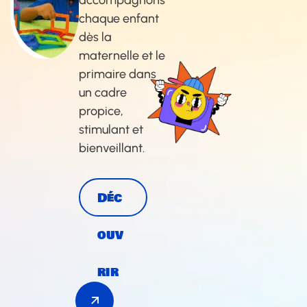
accompagnons
chaque enfant
dès la
maternelle et le
primaire dans
un cadre
propice,
stimulant et
bienveillant.
Déc
ouv
rir