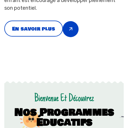
enfant est encouragé à développer pleinement
son potentiel.
En savoir plus
Bienvenue Et Découvrez
N
o
s
P
r
o
g
r
a
m
m
e
s
É
d
u
c
a
t
i
f
s